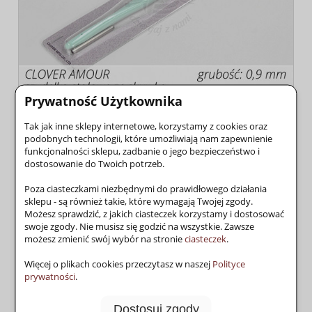
Prywatność Użytkownika
Tak jak inne sklepy internetowe, korzystamy z cookies oraz
podobnych technologii, które umożliwiają nam zapewnienie
funkcjonalności sklepu, zadbanie o jego bezpieczeństwo i
dostosowanie do Twoich potrzeb.
Dostępność:
1 szt.
Wysyłka w:
48 godzin
Poza ciasteczkami niezbędnymi do prawidłowego działania
sklepu - są również takie, które wymagają Twojej zgody.
30,50 zł
Możesz sprawdzić, z jakich ciasteczek korzystamy i dostosować
Cena:
swoje zgody. Nie musisz się godzić na wszystkie. Zawsze
możesz zmienić swój wybór na stronie
ciasteczek
.
do koszyka
Więcej o plikach cookies przeczytasz w naszej
Polityce
prywatności
.
szt.
dodaj do przechowalni
Dostosuj zgody