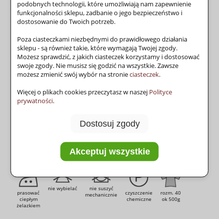
podobnych technologii, które umożliwiają nam zapewnienie
Producent:
Schachenmayr
zapytaj o produkt
funkcjonalności sklepu, zadbanie o jego bezpieczeństwo i
poleć znajomemu
dostosowanie do Twoich potrzeb.
Poza ciasteczkami niezbędnymi do prawidłowego działania
sklepu - są również takie, które wymagają Twojej zgody.
Możesz sprawdzić, z jakich ciasteczek korzystamy i dostosować
swoje zgody. Nie musisz się godzić na wszystkie. Zawsze
producent:
Schachenmayr
możesz zmienić swój wybór na stronie
ciasteczek
.
skład:
100% bawełna
Więcej o plikach cookies przeczytasz w naszej
Polityce
sezon:
wiosna - lato
prywatności
.
Dostosuj zgody
26 oczek
masa
długość
druty
szydełko
prać w 40°
36 rzędów
Akceptuj wszystkie
50g
125m
2.5 - 3.5
2.5 - 3.5
delikatnie
nie wybielać
nie suszyć
prasować
czyszczenie
rozm. 40
mechanicznie
ciepłym
chemiczne
ok 500g
żelazkiem