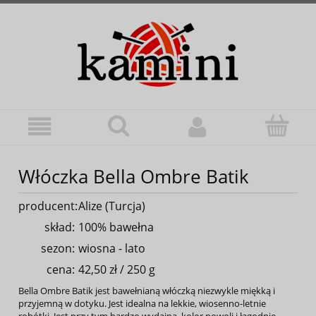
Włóczka Bella Ombre Batik
producent:
Alize
(Turcja)
skład:
100% bawełna
sezon:
wiosna - lato
cena:
42,50 zł
/ 250 g
Bella Ombre Batik jest bawełnianą włóczką niezwykle miękką i
przyjemną w dotyku. Jest idealna na lekkie, wiosenno-letnie
robótki. Jest przy tym bardzo wydajna, kolor powoli i łagodnie