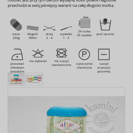
przechodzi w swój jaśniejszy wariant na całej długości motka.
24 oczka
masa
długość
druty
szydełko
prać ręcznie
35 rzędów
250g
900m
2 - 4
1 - 3
nie wybielać
nie suszyć
prasować
czyszczenie
suszyć
mechanicznie
chłodnym
chemiczne
w pozycji
żelazkiem
poziomej