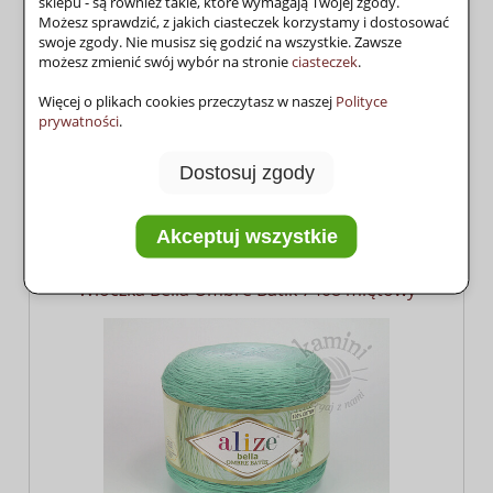
sklepu - są również takie, które wymagają Twojej zgody.
Możesz sprawdzić, z jakich ciasteczek korzystamy i dostosować
swoje zgody. Nie musisz się godzić na wszystkie. Zawsze
możesz zmienić swój wybór na stronie
ciasteczek
.
Więcej o plikach cookies przeczytasz w naszej
Polityce
prywatności
.
Dostosuj zgody
42,50 zł
do koszyka
Akceptuj wszystkie
Włóczka Bella Ombre Batik 7408 miętowy