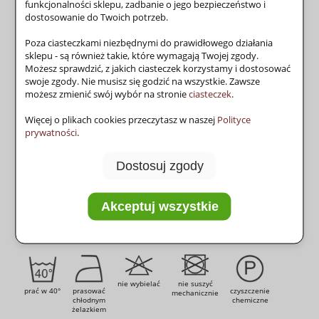
funkcjonalności sklepu, zadbanie o jego bezpieczeństwo i
dostosowanie do Twoich potrzeb.
Producent:
YarnArt
zapytaj o produkt
poleć znajomemu
Poza ciasteczkami niezbędnymi do prawidłowego działania
sklepu - są również takie, które wymagają Twojej zgody.
Możesz sprawdzić, z jakich ciasteczek korzystamy i dostosować
swoje zgody. Nie musisz się godzić na wszystkie. Zawsze
możesz zmienić swój wybór na stronie
ciasteczek
.
producent:
YarnArt (Turcja)
Więcej o plikach cookies przeczytasz w naszej
Polityce
prywatności
.
skład:
100% akryl
sezon:
wiosna - lato
Dostosuj zgody
Akceptuj wszystkie
32 oczka
28 oczek
masa
długość
druty
szydełko
44 rzędy
36 rzędów
30g
180m
2.5
2.5
nie wybielać
nie suszyć
prać w 40°
prasować
czyszczenie
mechanicznie
chłodnym
chemiczne
żelazkiem