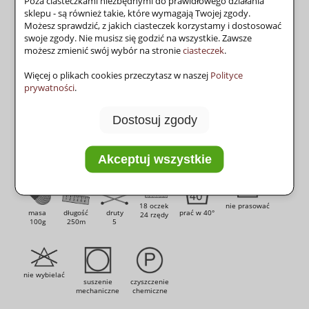
Poza ciasteczkami niezbędnymi do prawidłowego działania
sklepu - są również takie, które wymagają Twojej zgody.
Producent:
Himalaya
zapytaj o produkt
Możesz sprawdzić, z jakich ciasteczek korzystamy i dostosować
poleć znajomemu
swoje zgody. Nie musisz się godzić na wszystkie. Zawsze
możesz zmienić swój wybór na stronie
ciasteczek
.
Więcej o plikach cookies przeczytasz w naszej
Polityce
prywatności
.
producent:
Himalaya (Turcja)
Dostosuj zgody
skład:
100% akryl
sezon:
całoroczna
Akceptuj wszystkie
18 oczek
nie prasować
masa
długość
druty
prać w 40°
24 rzędy
100g
250m
5
nie wybielać
suszenie
czyszczenie
mechaniczne
chemiczne