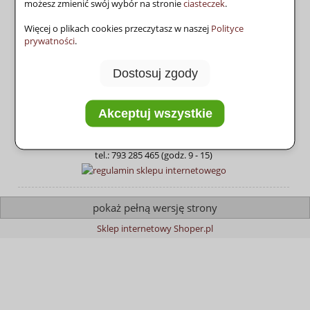
możesz zmienić swój wybór na stronie
ciasteczek
.
Więcej o plikach cookies przeczytasz w naszej
Polityce
KAMINI Monika Piskorska
prywatności
.
ul. ks. Piotra Skargi 8/10 lok.29
93-036 Łódź
UWAGA: Nie prowadzimy
Dostosuj zgody
sklepu stacjonarnego.
NIP: 7282385427
Akceptuj wszystkie
e-mail:
sklep@kamini.pl
tel.: 793 285 465 (godz. 9 - 15)
pokaż pełną wersję strony
Sklep internetowy Shoper.pl