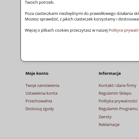
Twoich potrzeb.
Promocje
Poza ciasteczkami niezbędnymi do prawidłowego działania skle
Wyprzedaże
Możesz sprawdzić, z jakich ciasteczek korzystamy i dostosowa
Więcej o plikach cookies przeczytasz w naszej
Polityce prywat
Darmowa dostawa
Darmowa dostawa już od 300,00 zł.
Moje konto
Informacje
Twoje zamówienia
Kontakt i dane firmy
Ustawienia konta
Regulamin Sklepu
Przechowalnia
Polityka prywatności
Dostosuj zgody
Regulamin Programu 
Zwroty
Reklamacje