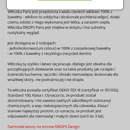
żelazkiem
automatach
poziomej
Włóczka Paris jest przędziona z wielu cienkich włókien 100% z
bawełny - włókno to oddycha i doskonale pochłania wilgoć, dzięki
czemu odzież z niego wykonana jest lekka, a zarazem ciepła.
Włóczka DROPS Paris jest miękka w dotyku i ma subtelny
rustykalny wygląd.
Jest dostępna w 2 rodzajach:
- jednokolorowa (uni colour) w 100% z czesankowej bawełny
- w 100% z bawełny z recyklingu (recycled denim)
Włóczką tą szybko i łatwo się pracuje, dlatego jest idealna dla
początkujących dziewiarek oraz na takie produkty jak na łapki i
ściereczki kuchenne, ręczniki i śliniaki niemowlęce; doskonała dla
wrażliwej skóry, nie podrażnia jej i nie drapie.
Ta włóczka posiada certyfikat OEKO-TEX ® (certyfikat nr 951032),
Standard 100, Klasa I. Oznacza to, że produkt został
skontrolowany i nie zawiera żadnych szkodliwych substancji
chemicznych, a więc niebiezpiecznych dla człowieka. Klasa I
stanowi najwyższy poziom, co oznacza, że produkt jest
odpowiedni dla niemowląt i małych dzieci (od 0 do 3 lat).
Darmowe wzory na stronie DROPS Design