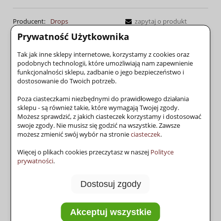
Producent:
Drops
zapytaj o produkt
Prywatność Użytkownika
poleć znajomemu
Tak jak inne sklepy internetowe, korzystamy z cookies oraz
podobnych technologii, które umożliwiają nam zapewnienie
funkcjonalności sklepu, zadbanie o jego bezpieczeństwo i
dostosowanie do Twoich potrzeb.
producent:
Drops (EU)
Poza ciasteczkami niezbędnymi do prawidłowego działania
skład:
100% bawełna
sklepu - są również takie, które wymagają Twojej zgody.
Możesz sprawdzić, z jakich ciasteczek korzystamy i dostosować
sezon:
wiosna - lato
swoje zgody. Nie musisz się godzić na wszystkie. Zawsze
możesz zmienić swój wybór na stronie
ciasteczek
.
Więcej o plikach cookies przeczytasz w naszej
Polityce
17 oczek
prywatności
.
masa
długość
druty
szydełko
prać w 60°
22 rzędy
50g
ok. 75m
5
5
Dostosuj zgody
nie wybielać
Akceptuj wszystkie
prasować
możliwe
czyszczenie
suszyć
ciepłym
suszenie w
chemiczne
w pozycji